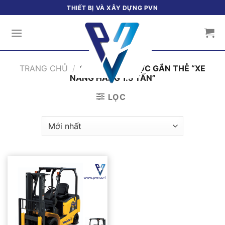
Bỏ
THIẾT BỊ VÀ XÂY DỰNG PVN
qua
nội
dung
TRANG CHỦ
/
SẢN PHẨM ĐƯỢC GẮN THẺ “XE
NÂNG HÀNG 1.5 TẤN”
LỌC