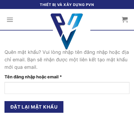
Bỏ
THIẾT BỊ VÀ XÂY DỰNG PVN
qua
nội
dung
Quên mật khẩu? Vui lòng nhập tên đăng nhập hoặc địa
chỉ email. Bạn sẽ nhận được một liên kết tạo mật khẩu
mới qua email.
Bắt
Tên đăng nhập hoặc email
*
buộc
ĐẶT LẠI MẬT KHẨU