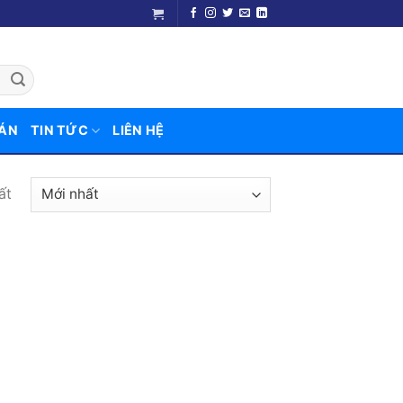
 ÁN
TIN TỨC
LIÊN HỆ
ất