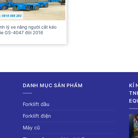
nh lý xe nâng người cắt kéo
ie GS-4047 đời 2016
DANH MỤC SẢN PHẨM
KỈ
TN
EQ
Forklift dầu
Forklift điện
Máy cũ