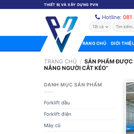
Bỏ
THIẾT BỊ VÀ XÂY DỰNG PVN
qua
Hotline:
081
nội
Tìm
dung
kiếm:
TRANG CHỦ
GIỚI THIỆ
TRANG CHỦ
/
SẢN PHẨM ĐƯỢC 
NÂNG NGƯỜI CẮT KÉO”
DANH MỤC SẢN PHẨM
Forklift dầu
Forklift điện
Máy cũ