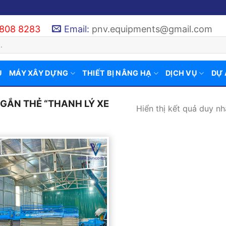
 808 8283
Email:
pnv.equipments@gmail.com
U
MÁY XÂY DỰNG
THIẾT BỊ NÂNG HẠ
DỊCH VỤ
DỰ
GẮN THẺ “THANH LÝ XE
Hiển thị kết quả duy nh