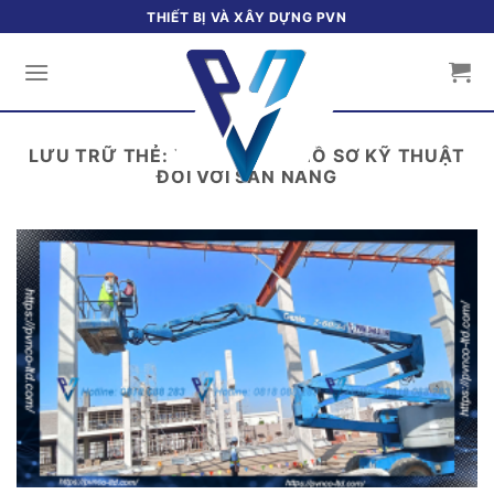
Bỏ
THIẾT BỊ VÀ XÂY DỰNG PVN
qua
nội
dung
LƯU TRỮ THẺ:
YÊU CẦU VÀ HỒ SƠ KỸ THUẬT
ĐỐI VỚI SÀN NÂNG