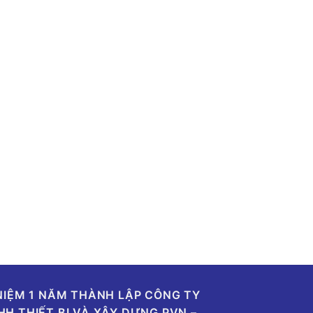
 NIỆM 1 NĂM THÀNH LẬP CÔNG TY
HH THIẾT BỊ VÀ XÂY DỰNG PVN –