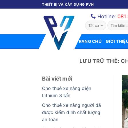
Bỏ
THIẾT BỊ VÀ XÂY DỰNG PVN
qua
Hotline:
081
nội
Tìm
dung
kiếm:
TRANG CHỦ
GIỚI THIỆ
LƯU TRỮ THẺ:
CH
Bài viết mới
Cho thuê xe nâng điện
Lithium 3 tấn
Cho thuê xe nâng người đã
được kiểm định chất lượng
an toàn