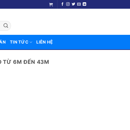
 ÁN
TIN TỨC
LIÊN HỆ
O TỪ 6M ĐẾN 43M