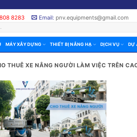
 808 8283
Email:
pnv.equipments@gmail.com
U
MÁY XÂY DỰNG
THIẾT BỊ NÂNG HẠ
DỊCH VỤ
DỰ
O THUÊ XE NÂNG NGƯỜI LÀM VIỆC TRÊN CA