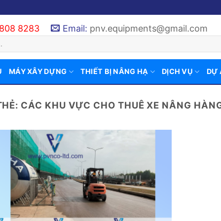
 808 8283
Email:
pnv.equipments@gmail.com
U
MÁY XÂY DỰNG
THIẾT BỊ NÂNG HẠ
DỊCH VỤ
DỰ
THẺ:
CÁC KHU VỰC CHO THUÊ XE NÂNG HÀNG