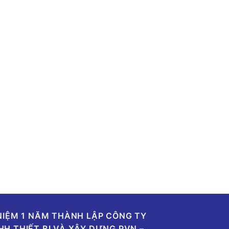
 NIỆM 1 NĂM THÀNH LẬP CÔNG TY
HH THIẾT BỊ VÀ XÂY DỰNG PVN –