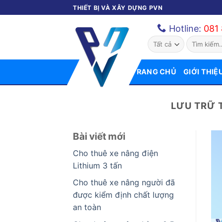
Bỏ
THIẾT BỊ VÀ XÂY DỰNG PVN
qua
Hotline:
081
nội
Tìm
dung
kiếm:
TRANG CHỦ
GIỚI THIỆ
LƯU TRỮ 
Bài viết mới
Cho thuê xe nâng điện
Lithium 3 tấn
Cho thuê xe nâng người đã
được kiểm định chất lượng
an toàn