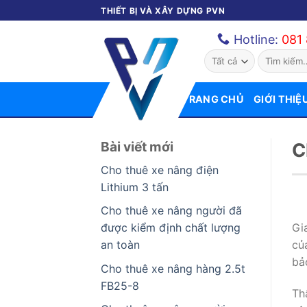
Bỏ
THIẾT BỊ VÀ XÂY DỰNG PVN
qua
Hotline:
081
nội
Tìm
dung
kiếm:
TRANG CHỦ
GIỚI THIỆ
Bài viết mới
C
Cho thuê xe nâng điện
Lithium 3 tấn
Cho thuê xe nâng người đã
Gi
được kiểm định chất lượng
củ
an toàn
bả
Cho thuê xe nâng hàng 2.5t
FB25-8
Th