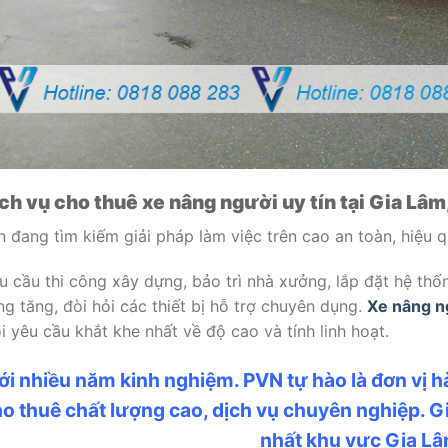
ch vụ cho thuê xe nâng người uy tín tại Gia Lâm
n đang tìm kiếm giải pháp làm việc trên cao an toàn, hiệu 
u cầu thi công xây dựng, bảo trì nhà xưởng, lắp đặt hệ thố
ng tăng, đòi hỏi các thiết bị hỗ trợ chuyên dụng.
Xe nâng n
i yêu cầu khắt khe nhất về độ cao và tính linh hoạt.
ới nhiều năm kinh nghiệm. PVN tự hào là đơn vị 
o thuê chất lượng cao, dịch vụ chuyên nghiệp. G
nhất khu vực Gia Lâ