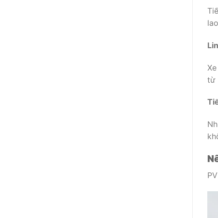
Ti
lao
Li
Xe
từ
Ti
Nh
kh
Nê
PV