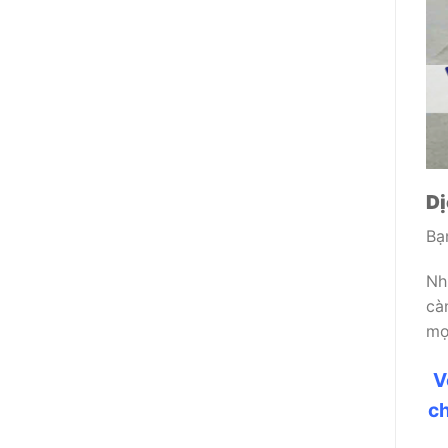
Dị
Bạ
Nh
cà
mọ
V
ch