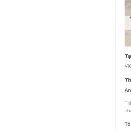
Tạ
Vi
Th
An
Th
ch
Tố