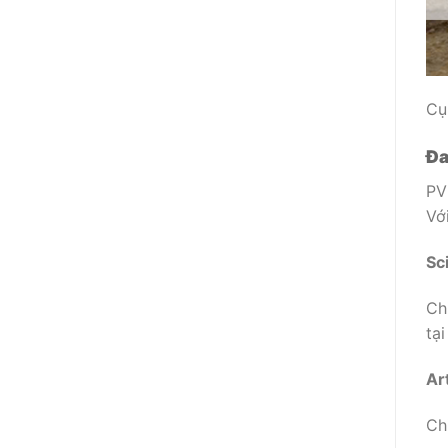
Cụ 
Đa
PV
Vớ
Sc
Ch
tạ
Ar
Ch